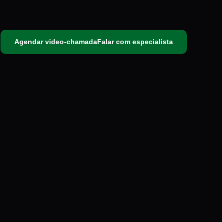
Agendar video-chamada
Falar com especialista