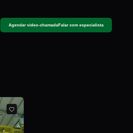
Agendar video-chamada
Falar com especialista