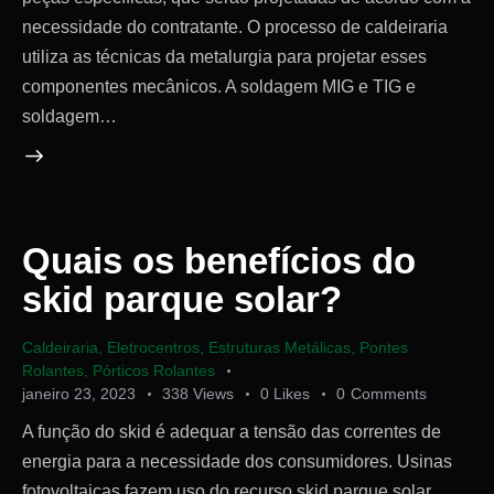
necessidade do contratante. O processo de caldeiraria
utiliza as técnicas da metalurgia para projetar esses
componentes mecânicos. A soldagem MIG e TIG e
soldagem…
Quais os benefícios do
skid parque solar?
Caldeiraria
,
Eletrocentros
,
Estruturas Metálicas
,
Pontes
Rolantes
,
Pórticos Rolantes
janeiro 23, 2023
338
Views
0
Likes
0
Comments
A função do skid é adequar a tensão das correntes de
energia para a necessidade dos consumidores. Usinas
fotovoltaicas fazem uso do recurso skid parque solar,