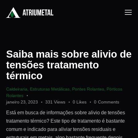
Saiba mais sobre alivio de
tensões tratamento
térmico
Caldeiraria
,
Estruturas Metálicas
,
Pontes Rolantes
,
Pórticos
Rolantes
janeiro 23, 2023
331
Views
0
Likes
0
Comments
Está em busca de informações sobre alivio de tensões
tratamento térmico? Este tipo de tratamento é bastante
comum e indicado para aliviar tensões residuais e
estruturais em metais, algo bastante frequente depois