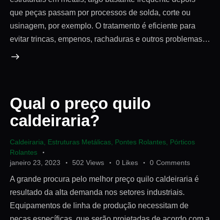
que peças passam por processos de solda, corte ou
usinagem, por exemplo. O tratamento é eficiente para
evitar trincas, empenos, rachaduras e outros problemas…
Qual o preço quilo
caldeiraria?
Caldeiraria
,
Estruturas Metálicas
,
Pontes Rolantes
,
Pórticos
Rolantes
janeiro 23, 2023
502
Views
0
Likes
0
Comments
A grande procura pelo melhor preço quilo caldeiraria é
resultado da alta demanda nos setores industriais.
Equipamentos de linha de produção necessitam de
peças específicas, que serão projetadas de acordo com a