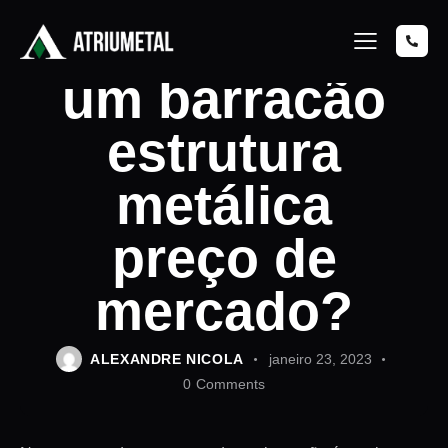
Como erguer
um barracão
estrutura
metálica
preço de
mercado?
ALEXANDRE NICOLA
janeiro 23, 2023
0
Comments