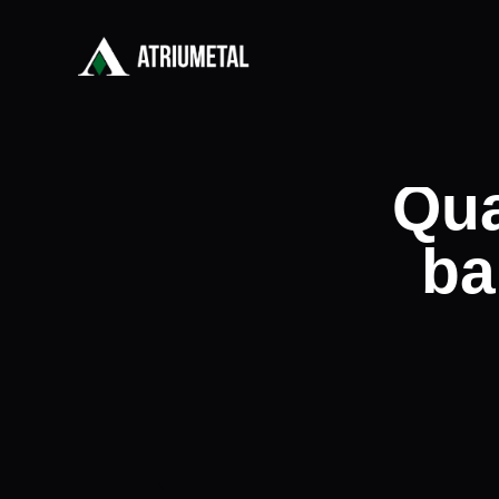
Qua
ba