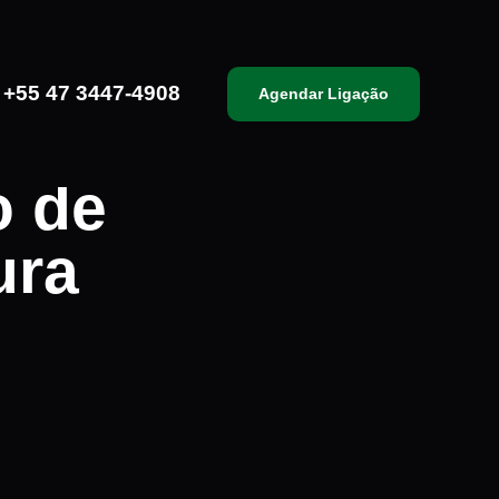
+55 47 3447-4908
Agendar Ligação
o de
ura