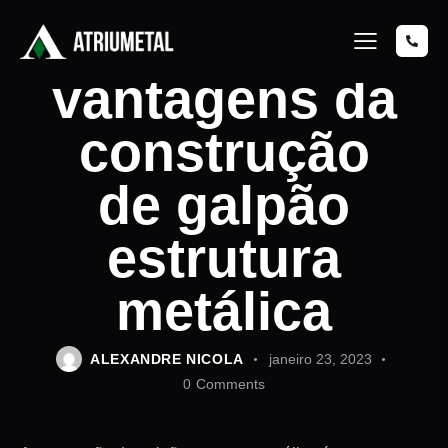
Quais são as
vantagens da
construção
de galpão
estrutura
metálica
ALEXANDRE NICOLA
janeiro 23, 2023
0
Comments