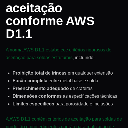
aceitação
conforme AWS
D1.1
A norma AWS D1.1 estabelece critérios rigorosos de
aceitação para soldas estruturais
, incluindo:
Proibição total de trincas
em qualquer extensão
Fusão completa
entre metal base e solda
Preenchimento adequado
de crateras
Dimensões conformes
às especificações técnicas
Limites específicos
para porosidade e inclusões
A AWS D1.1 contém critérios de aceitação para soldas de
produção e procedimentos padrão para realização de