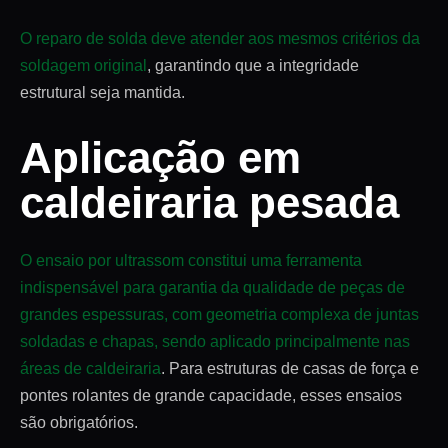
O reparo de solda deve atender aos mesmos critérios da
soldagem original
, garantindo que a integridade
estrutural seja mantida.
Aplicação em
caldeiraria pesada
O ensaio por ultrassom constitui uma ferramenta
indispensável para garantia da qualidade de peças de
grandes espessuras, com geometria complexa de juntas
soldadas e chapas, sendo aplicado principalmente nas
áreas de caldeiraria
. Para estruturas de casas de força e
pontes rolantes de grande capacidade, esses ensaios
são obrigatórios.