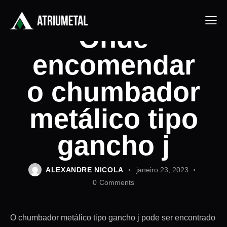
PÓRTICOS ROLANTES
Onde
encomendar
o chumbador
metálico tipo
gancho j
ALEXANDRE NICOLA
janeiro 23, 2023
0
Comments
O chumbador metálico tipo gancho j pode ser encontrado